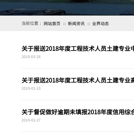
当前位置：
网站首页
新闻资讯
业界动态
∷
∷
关于报送2018年度工程技术人员土建专
2019-03-26
关于报送2018年度工程技术人员土建专
2019-03-15
关于督促做好逾期未填报2018年度信用
2019-02-27