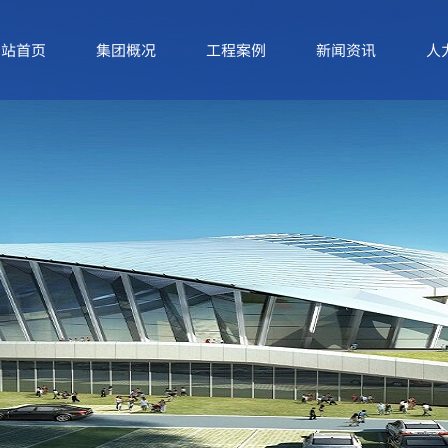
网站首页
集团概况
工程案例
新闻资讯
人