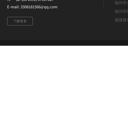
福州市
E-mail: 3308181566@qq.com
福州市
福建建
了解更多
版权所有 ©福建升恒建设集团有限公司 未经许可 严禁复制