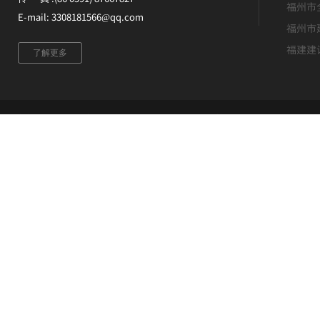
福州市
E-mail: 3308181566@qq.com
福州市
福建建
了解更多
版权所有 ©福建升恒建设集团有限公司 未经许可 严禁复制