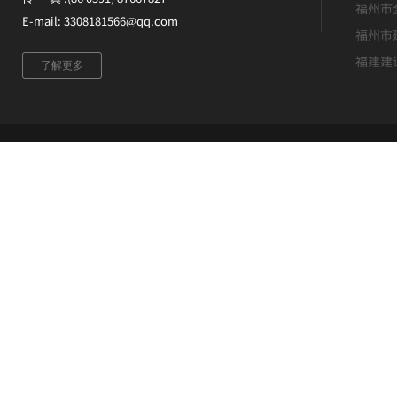
福州市
E-mail: 3308181566@qq.com
福州市
福建建
了解更多
版权所有 ©福建升恒建设集团有限公司 未经许可 严禁复制