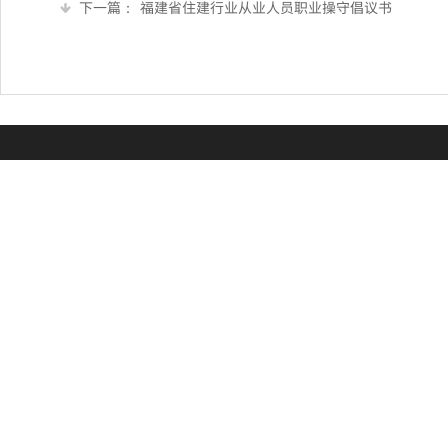
下一篇：
福建省住建行业从业人员职业操守倡议书
友情
联系我们
(86 0591) 87667826
中国人
福建省
地 址 : 福州市鼓楼区杨桥东路118号宏扬新城
福建省
2号楼7层
福建省
传 真 :(86 0591) 87667827
福州市
E-mail: 3308181566@qq.com
福州市
福建建
了解更多