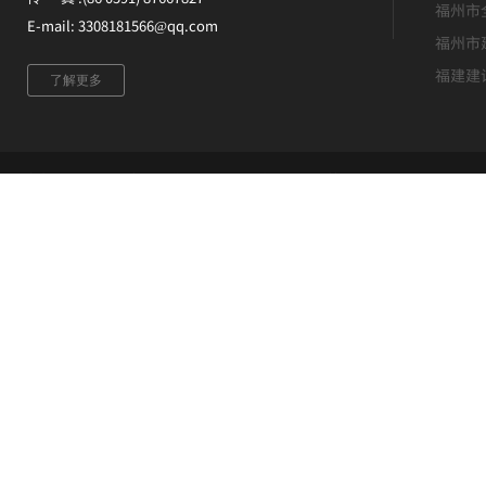
福州市
E-mail: 3308181566@qq.com
福州市
福建建
了解更多
版权所有 ©福建升恒建设集团有限公司 未经许可 严禁复制