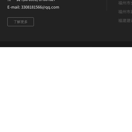
福州市
E-mail: 3308181566@qq.com
福州市
福建建
了解更多
版权所有 ©福建升恒建设集团有限公司 未经许可 严禁复制